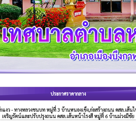
ประกาศราคากลาง
ักแงว - ทางหลวงชนบท หมู่ที่ 3 บ้านหนองเข็ง,ก่อสร้างถนน คสล.เส้นไปล
เจริญรัตน์และปรับปรุงถนน คสล.เส้นหน้าโรงสี หมู่ที่ 6 บ้านม่วงมีชัย