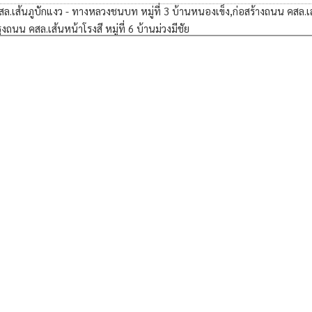
ล.เส้นภูบักแงว - ทางหลวงชนบท หมู่ที่ 3 บ้านหนองเข็ง,ก่อสร้างถนน คสล.เส้
งถนน คสล.เส้นหน้าโรงสี หมู่ที่ 6 บ้านม่วงมีชัย